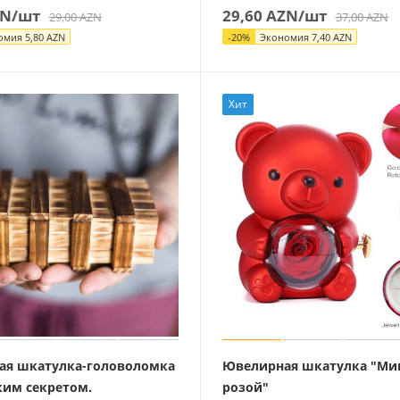
N
/шт
29,60
AZN
/шт
29,00
AZN
37,00
AZN
омия
5,80
AZN
-
20
%
Экономия
7,40
AZN
Хит
ая шкатулка-головоломка
Ювелирная шкатулка "Ми
ким секретом.
розой"