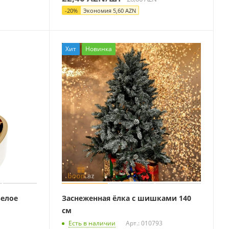
-
20
%
Экономия
5,60
AZN
Хит
Новинка
елое
Заснеженная ёлка с шишками 140
см
Есть в наличии
Арт.: 010793