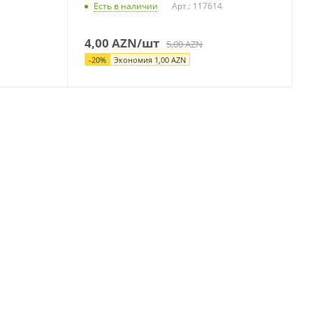
Есть в наличии
Арт.: 117614
4,00
AZN
/шт
5,00
AZN
-
20
%
Экономия
1,00
AZN