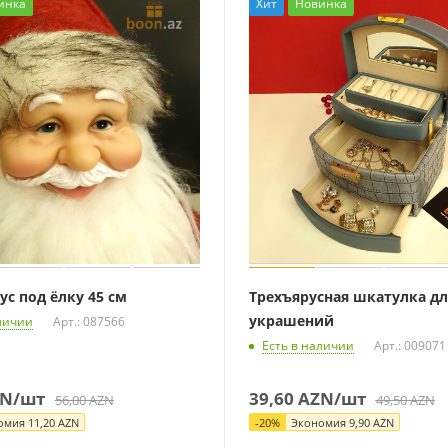
инка
Хит
Новинка
ус под ёлку 45 см
Трехъярусная шкатулка дл
украшений
личии
Арт.: 087566
Есть в наличии
Арт.: 009071
N
/шт
39,60
AZN
/шт
56,00
AZN
49,50
AZN
омия
11,20
AZN
-
20
%
Экономия
9,90
AZN