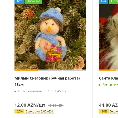
Хит
Новинка
Хит
Нов
Милый Снеговик (ручная работа)
Санта Кла
15см
Есть в на
Есть в наличии
Арт.: 045337
12,00
AZN
/шт
44,80
AZ
15,00
AZN
-
20
%
Экономия
3,00
AZN
-
20
%
Экон