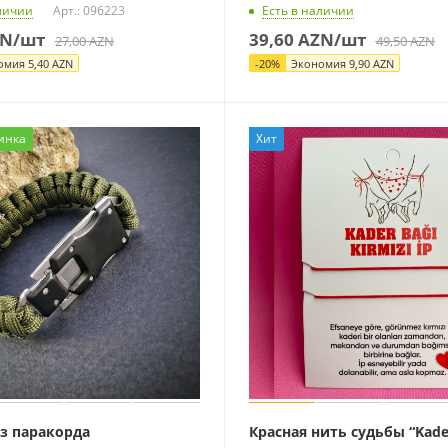
личии
Арт.: 096223
Есть в наличии
N
/шт
39,60
AZN
/шт
27,00
AZN
49,50
AZN
омия
5,40
AZN
-
20
%
Экономия
9,90
AZN
инка
Хит
из паракорда
Красная нить судьбы “Kade