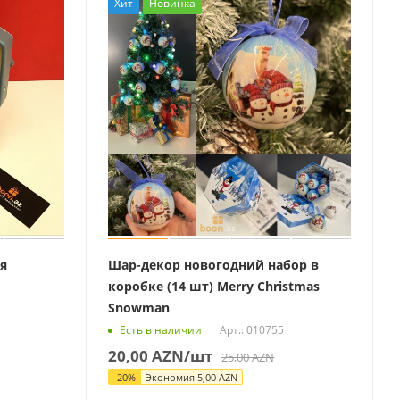
Хит
Новинка
я
Шар-декор новогодний набор в
коробке (14 шт) Merry Christmas
Snowman
Есть в наличии
Арт.: 010755
20,00
AZN
/шт
25,00
AZN
-
20
%
Экономия
5,00
AZN