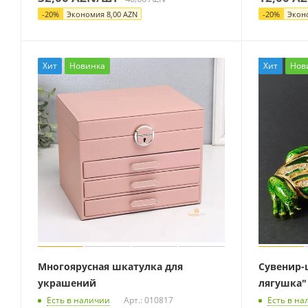
-
20
%
Экономия
8,00
AZN
-
20
%
Экон
Хит
Новинка
Хит
Нов
Многоярусная шкатулка для
Сувенир-
украшений
лягушка"
Есть в наличии
Арт.: 010817
Есть в на