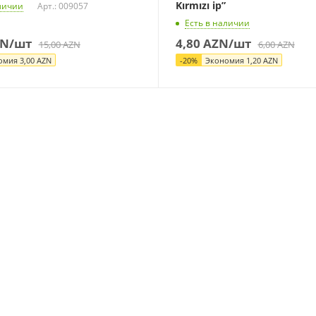
Kırmızı ip”
личии
Арт.: 009057
Есть в наличии
N
/шт
4,80
AZN
/шт
15,00
AZN
6,00
AZN
омия
3,00
AZN
-
20
%
Экономия
1,20
AZN