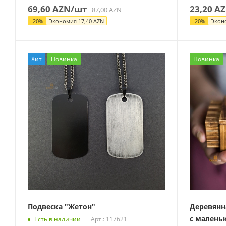
69,60
AZN
/шт
23,20
AZ
87,00
AZN
-
20
%
Экономия
17,40
AZN
-
20
%
Экон
Хит
Новинка
Новинка
Подвеска "Жетон"
Деревянн
с малень
Есть в наличии
Арт.: 117621