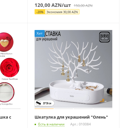
120,00
AZN
/шт
150,00
AZN
-
20
%
Экономия
30,00
AZN
Хит
шка с
Шкатулка для украшений "Олень"
Есть в наличии
Арт.: 010084