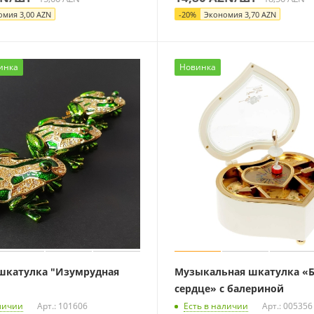
омия
3,00
AZN
-
20
%
Экономия
3,70
AZN
инка
Новинка
шкатулка "Изумрудная
Музыкальная шкатулка «Б
сердце» с балериной
личии
Арт.: 101606
Есть в наличии
Арт.: 005356