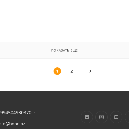
ПОКАЗАТЬ ЕЩЕ
1
2
+994504930370
nfo@boon.az