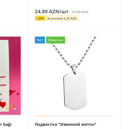
24,80
AZN
/шт
31,00
AZN
-
20
%
Экономия
6,20
AZN
Хит
Новинка
r bağı
Подвестка "Именной жетон"