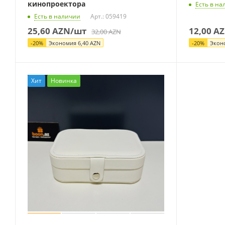
кинопроектора
Есть в на
Есть в наличии
Арт.: 059419
25,60
AZN
/шт
12,00
AZ
32,00
AZN
-
20
%
Экономия
6,40
AZN
-
20
%
Экон
Хит
Новинка