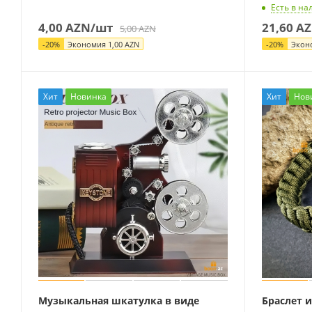
Есть в на
4,00
AZN
/шт
21,60
AZ
5,00
AZN
-
20
%
Экономия
1,00
AZN
-
20
%
Экон
Хит
Новинка
Хит
Нов
Музыкальная шкатулка в виде
Браслет 