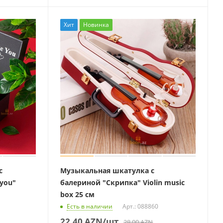
Хит
Новинка
с
Музыкальная шкатулка с
you"
балериной "Скрипка" Violin music
box 25 см
Есть в наличии
Арт.: 088860
22,40
AZN
/шт
28,00
AZN