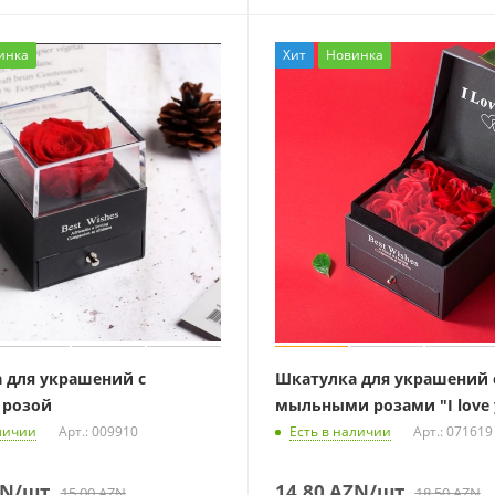
инка
Хит
Новинка
 для украшений с
Шкатулка для украшений 
 розой
мыльными розами "I love 
личии
Арт.: 009910
Есть в наличии
Арт.: 071619
N
/шт
14,80
AZN
/шт
15,00
AZN
18,50
AZN