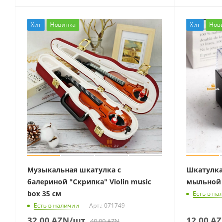
Хит
Новинка
Хит
Нов
Музыкальная шкатулка с
Шкатулка
балериной "Скрипка" Violin music
мыльной
box 35 см
Есть в на
Есть в наличии
Арт.: 071749
32,00
AZN
/шт
12,00
AZ
40,00
AZN