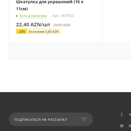
Шкатулка для украшений (16 x
11см)
Есть в наличии
Арт.: 007053
22,40
AZN
/шт
28,00
AZN
-
20
%
Экономия
5,60
AZN
ПОДПИСАТЬСЯ НА РАССЫЛКУ
i