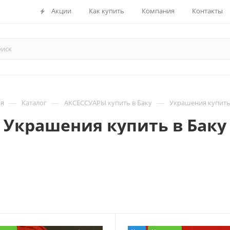
Акции
Как купить
Компания
Контакты
—
—
—
ая
Каталог
АКСЕССУАРЫ купить в Баку
Украшения купить
Украшения купить в Баку