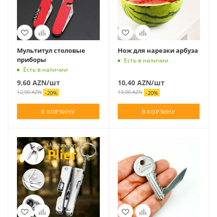
Мультитул столовые
Нож для нарезки арбуза
приборы
Есть в наличии
Есть в наличии
9,60
AZN
/шт
10,40
AZN
/шт
12,00
AZN
13,00
AZN
-
20
%
-
20
%
В КОРЗИНУ
В КОРЗИНУ