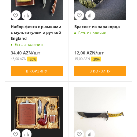
Набор фляга с рюмками
Браслет из паракорда
с мультитулом и ручкой
Есть в наличии
England
Есть в наличии
34,40
AZN
/шт
12,00
AZN
/шт
43,00
AZN
15,00
AZN
-
20
%
-
20
%
В КОРЗИНУ
В КОРЗИНУ