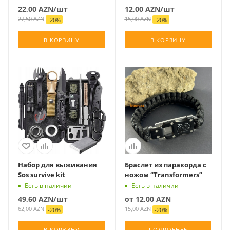
22,00
AZN
/шт
12,00
AZN
/шт
27,50
AZN
15,00
AZN
-
20
%
-
20
%
В КОРЗИНУ
В КОРЗИНУ
Набор для выживания
Браслет из паракорда с
Sos survive kit
ножом “Transformers”
Есть в наличии
Есть в наличии
49,60
AZN
/шт
от
12,00 AZN
62,00
AZN
15,00 AZN
-
20
%
-
20
%
В КОРЗИНУ
ПОДРОБНЕЕ