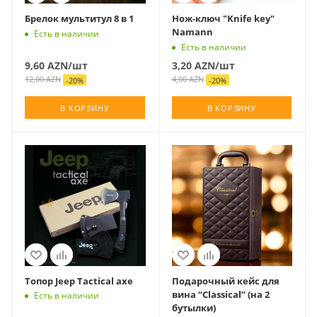
Брелок мультитул 8 в 1
Нож-ключ "Knife key"
Namann
Есть в наличии
Есть в наличии
9,60
AZN
/шт
3,20
AZN
/шт
12,00
AZN
4,00
AZN
-
20
%
-
20
%
В КОРЗИНУ
В КОРЗИНУ
Топор Jeep Tactical axe
Подарочный кейс для
вина “Classical” (на 2
Есть в наличии
бутылки)