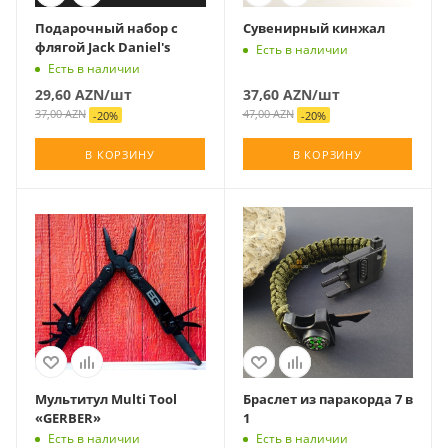
Подарочный набор с
Сувенирный кинжал
флягой Jack Daniel's
Есть в наличии
Есть в наличии
29,60
AZN
/шт
37,60
AZN
/шт
37,00
AZN
47,00
AZN
-
20
%
-
20
%
В КОРЗИНУ
В КОРЗИНУ
Мультитул Multi Tool
Браслет из паракорда 7 в
«GERBER»
1
Есть в наличии
Есть в наличии