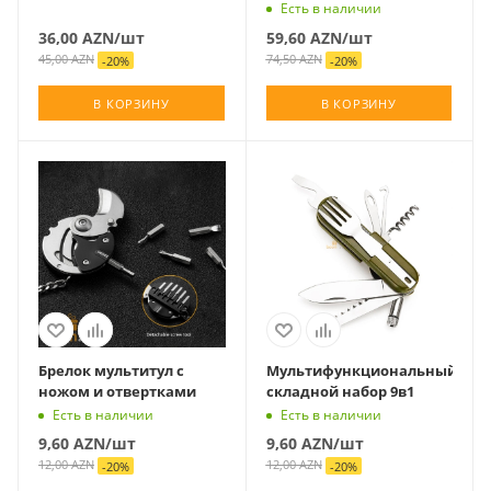
Есть в наличии
36,00
AZN
/шт
59,60
AZN
/шт
45,00
AZN
74,50
AZN
-
20
%
-
20
%
В КОРЗИНУ
В КОРЗИНУ
Брелок мультитул с
Мультифункциональный
ножом и отвертками
складной набор 9в1
Есть в наличии
Есть в наличии
9,60
AZN
/шт
9,60
AZN
/шт
12,00
AZN
12,00
AZN
-
20
%
-
20
%