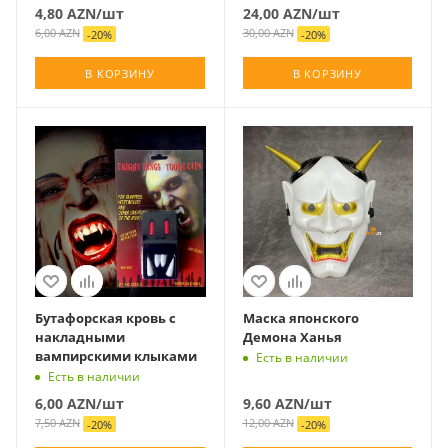
4,80
AZN
/шт
24,00
AZN
/шт
6,00
AZN
30,00
AZN
-
20
%
-
20
%
В КОРЗИНУ
В КОРЗИНУ
Бутафорская кровь с
Маска японского
накладными
Демона Ханья
вампирскими клыками
Есть в наличии
Есть в наличии
6,00
AZN
/шт
9,60
AZN
/шт
7,50
AZN
12,00
AZN
-
20
%
-
20
%