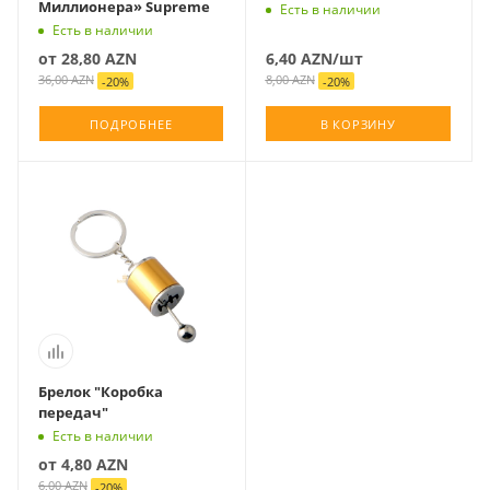
Миллионера» Supreme
Есть в наличии
Есть в наличии
от
28,80 AZN
6,40
AZN
/шт
36,00 AZN
8,00
AZN
-
20
%
-
20
%
ПОДРОБНЕЕ
В КОРЗИНУ
Брелок "Коробка
передач"
Есть в наличии
от
4,80 AZN
6,00 AZN
-
20
%