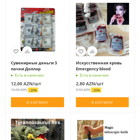
Сувенирные деньги 3
Искусственная кровь
пачки Доллар
Emergency blood
Есть в наличии
Есть в наличии
12,00
AZN
/шт
2,80
AZN
/шт
15,00
AZN
3,50
AZN
-
20
%
-
20
%
В КОРЗИНУ
В КОРЗИНУ