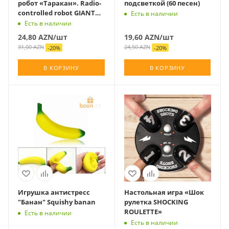
робот «Таракан». Radio-
подсветкой (60 песен)
controlled robot GIANT
Есть в наличии
COCKROACH
Есть в наличии
24,80
AZN
/шт
19,60
AZN
/шт
31,00
AZN
24,50
AZN
-
20
%
-
20
%
В КОРЗИНУ
В КОРЗИНУ
Игрушка антистресс
Настольная игра «Шок
"Банан" Squishy banan
рулетка SHOCKING
ROULETTE»
Есть в наличии
Есть в наличии