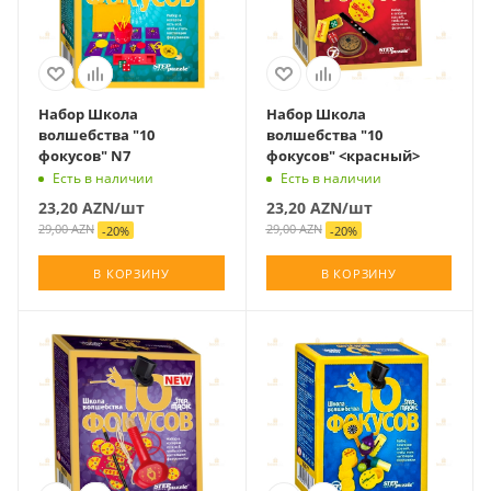
Набор Школа
Набор Школа
волшебства "10
волшебства "10
фокусов" N7
фокусов" <красный>
Есть в наличии
Есть в наличии
23,20
AZN
/шт
23,20
AZN
/шт
29,00
AZN
29,00
AZN
-
20
%
-
20
%
В КОРЗИНУ
В КОРЗИНУ