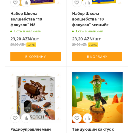
Набор Школа
Набор Школа
волшебства "10
волшебства "10
фокусов" N8
фокусов" <синий>
Есть в наличии
Есть в наличии
23,20
AZN
/шт
23,20
AZN
/шт
29,00
AZN
29,00
AZN
-
20
%
-
20
%
В КОРЗИНУ
В КОРЗИНУ
Радиоуправляемый
Танцующий кактус с