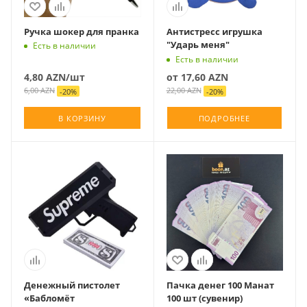
Ручка шокер для пранка
Антистресс игрушка
"Ударь меня"
Есть в наличии
Есть в наличии
4,80
AZN
/шт
от
17,60 AZN
6,00
AZN
22,00 AZN
-
20
%
-
20
%
В КОРЗИНУ
ПОДРОБНЕЕ
Денежный пистолет
Пачка денег 100 Манат
«Бабломёт
100 шт (сувенир)