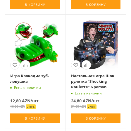
В КОРЗИНУ
В КОРЗИНУ
Игра Крокодил зуб-
Настольная игра Шок
ловушка
рулетка “Shocking
Roulette” 6 person
Есть в наличии
Есть в наличии
12,80
AZN
/шт
24,80
AZN
/шт
16,00
AZN
31,00
AZN
-
20
%
-
20
%
В КОРЗИНУ
В КОРЗИНУ