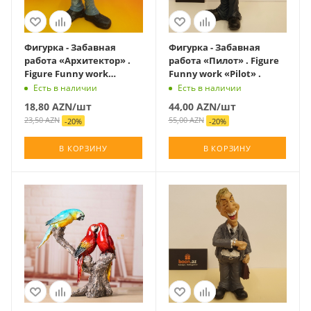
Фигурка - Забавная
Фигурка - Забавная
работа «Архитектор» .
работа «Пилот» . Figure
Figure Funny work
Funny work «Pilot» .
«Architect» .
Есть в наличии
Есть в наличии
18,80
AZN
/шт
44,00
AZN
/шт
23,50
AZN
55,00
AZN
-
20
%
-
20
%
В КОРЗИНУ
В КОРЗИНУ