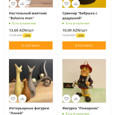
Настольный маятник
Сувенир "Бабушка с
"Balance man"
дедушкой"
Есть в наличии
Есть в наличии
13,60
AZN
/шт
10,00
AZN
/шт
17,00
AZN
12,50
AZN
-
20
%
-
20
%
В КОРЗИНУ
В КОРЗИНУ
Интерьерные фигурки
Фигурка "Пожарник"
"Ланей"
Есть в наличии