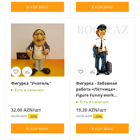
В КОРЗИНУ
В КОРЗИНУ
Фигурка "Учитель"
Фигурка - Забавная
работа «Лётчица» .
Есть в наличии
Figure Funny work
«Aviatrix» .
Есть в наличии
32,00
AZN
/шт
19,20
AZN
/шт
40,00
AZN
24,00
AZN
-
20
%
-
20
%
В КОРЗИНУ
В КОРЗИНУ