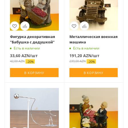
Фигурка декоративная
Металлическая военная
"Бабушка с дедушкой"
машина
Есть в наличии
Есть в наличии
33,60
AZN
/шт
191,20
AZN
/шт
42,00
AZN
239,00
AZN
-
20
%
-
20
%
В КОРЗИНУ
В КОРЗИНУ