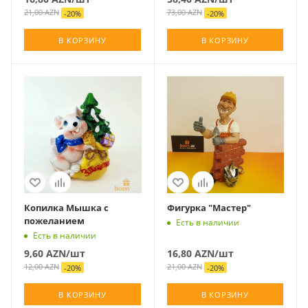
21,00
AZN
73,00
AZN
-
20
%
-
20
%
В КОРЗИНУ
В КОРЗИНУ
Копилка Мышка с
Фигурка "Мастер"
пожеланием
Есть в наличии
Есть в наличии
9,60
AZN
/шт
16,80
AZN
/шт
12,00
AZN
21,00
AZN
-
20
%
-
20
%
В КОРЗИНУ
В КОРЗИНУ