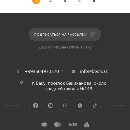
1
2
3
4
5
ПОДПИСАТЬСЯ НА РАССЫЛКУ
2026 © Фигуры купить в Баку
+994504930370
info@boon.az
г. Баку, посёлок Бакиханова, около
средней школы №148