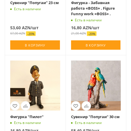
Сувенир "Попугаи" 23 см
Фигурка - Забавная
работа «BOSS» . Figure
Есть в наличии
Funny work «BOSS» .
Есть в наличии
53,60
AZN
/шт
16,80
AZN
/шт
67,00
AZN
21,00
AZN
-
20
%
-
20
%
В КОРЗИНУ
В КОРЗИНУ
Фигурка "Пилот"
Сувенир "Попугаи" 30 см
Есть в наличии
Есть в наличии
16,80
AZN
/шт
58,40
AZN
/шт