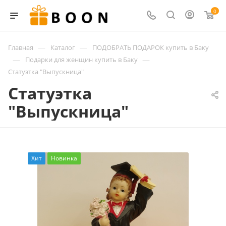
0
—
—
Главная
Каталог
ПОДОБРАТЬ ПОДАРОК купить в Баку
—
—
Подарки для женщин купить в Баку
Статуэтка "Выпускница"
Статуэтка
"Выпускница"
Хит
Новинка