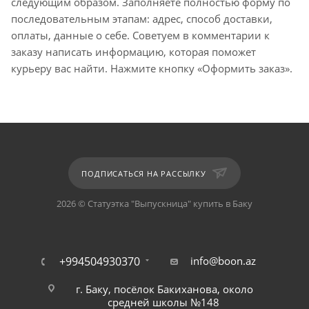
следующим образом. Заполняете полностью форму по
последовательным этапам: адрес, способ доставки,
оплаты, данные о себе. Советуем в комментарии к
заказу написать информацию, которая поможет
курьеру вас найти. Нажмите кнопку «Оформить заказ».
ПОДПИСАТЬСЯ НА РАССЫЛКУ
2026 © Статуэтка "Выпускница" купить в Баку
+994504930370
info@boon.az
г. Баку, посёлок Бакиханова, около
средней школы №148