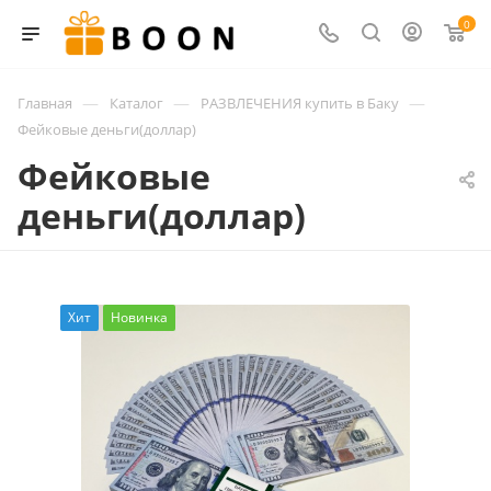
0
—
—
—
Главная
Каталог
РАЗВЛЕЧЕНИЯ купить в Баку
Фейковые деньги(доллар)
Фейковые
деньги(доллар)
Хит
Новинка