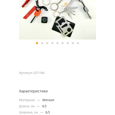
Артикул:
021164
Характеристики
Материал
—
Металл
Длина, см
—
9,5
Ширина, см
—
6,5