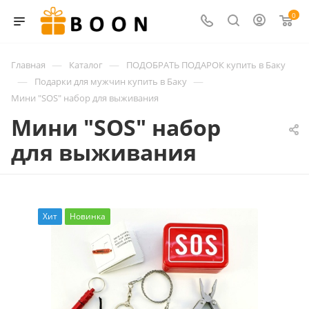
0
—
—
Главная
Каталог
ПОДОБРАТЬ ПОДАРОК купить в Баку
—
—
Подарки для мужчин купить в Баку
Мини "SOS" набор для выживания
Мини "SOS" набор
для выживания
Хит
Новинка