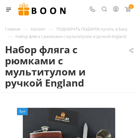
0
—
—
Главная
Каталог
ПОДОБРАТЬ ПОДАРОК купить в Баку
—
Набор фляга с рюмками с мультитулом и ручкой England
Набор фляга с
рюмками с
мультитулом и
ручкой England
Хит