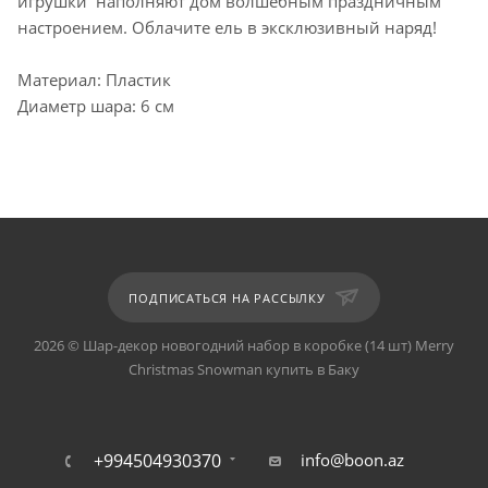
игрушки наполняют дом волшебным праздничным
настроением. Облачите ель в эксклюзивный наряд!
Материал: Пластик
Диаметр шара: 6 см
ПОДПИСАТЬСЯ НА РАССЫЛКУ
2026 © Шар-декор новогодний набор в коробке (14 шт) Merry
Christmas Snowman купить в Баку
+994504930370
info@boon.az