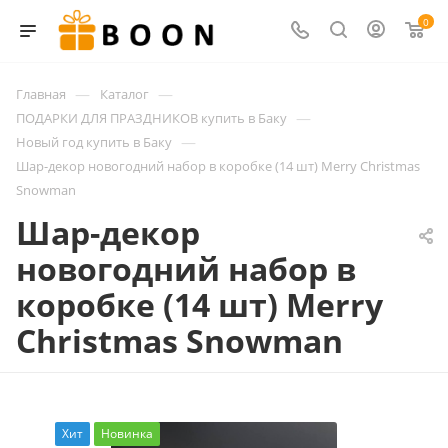
0
—
—
Главная
Каталог
—
ПОДАРКИ ДЛЯ ПРАЗДНИКОВ купить в Баку
—
Новый год купить в Баку
Шар-декор новогодний набор в коробке (14 шт) Merry Christmas
Snowman
Шар-декор
новогодний набор в
коробке (14 шт) Merry
Christmas Snowman
Хит
Новинка