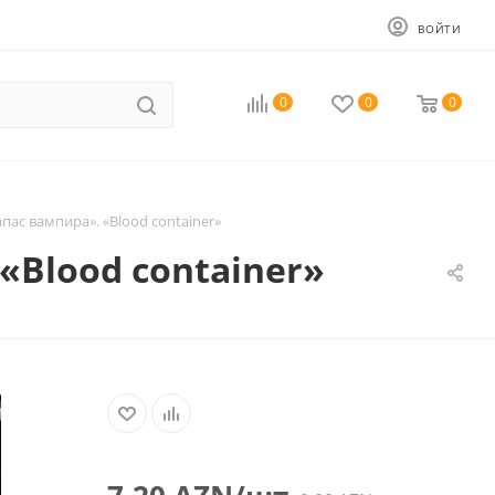
ВОЙТИ
0
0
0
пас вампира». «Blood container»
«Blood container»