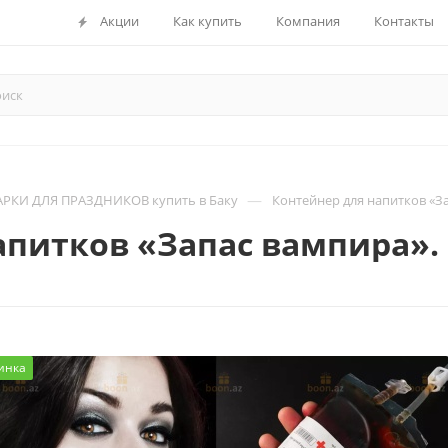
Акции
Как купить
Компания
Контакты
—
РКИ ДЛЯ ПРАЗДНИКОВ купить в Баку
Контейнер для напитков «За
питков «Запас вампира». 
инка