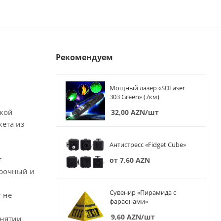
Рекомендуем
Мощный лазер «SDLaser
303 Green» (7км)
акой
32,00
AZN
/шт
кета из
Антистресс «Fidget Cube»
т
от
7,60 AZN
прочный и
Сувенир «Пирамида с
т не
фараонами»
9,60
AZN
/шт
снятии