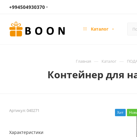
+994504930370
Каталог
—
—
Главная
Каталог
ПОДА
Контейнер для на
Артикул:
040271
Хит
Нов
Характеристики