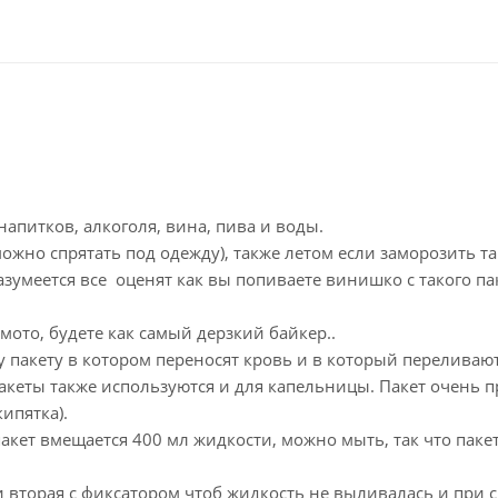
напитков, алкоголя, вина, пива и воды.
ожно спрятать под одежду), также летом если заморозить т
азумеется все оценят как вы попиваете винишко с такого па
мото, будете как самый дерзкий байкер..
 пакету в котором переносят кровь и в который переливаю
акеты также используются и для капельницы. Пакет очень 
ипятка).
акет вмещается 400 мл жидкости, можно мыть, так что паке
 и вторая с фиксатором чтоб жидкость не выливалась и при 