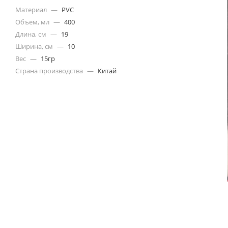
Материал
—
PVC
Объем, мл
—
400
Длина, см
—
19
Ширина, см
—
10
Вес
—
15гр
Страна производства
—
Китай