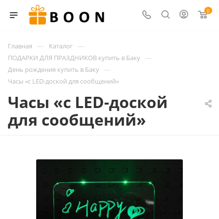
0
—
—
Главная
Каталог
—
ПОДАРКИ ДЛЯ ПРАЗДНИКОВ купить в Баку
—
День рождения купить в Баку
Часы «c LED-доской для сообщений»
Часы «c LED-доской
для сообщений»