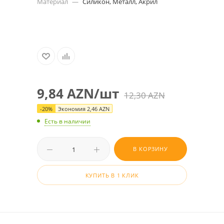
Материал
—
Силикон, Металл, Акрил
9,84
AZN
/шт
12,30
AZN
-
20
%
Экономия
2,46
AZN
Есть в наличии
В КОРЗИНУ
КУПИТЬ В 1 КЛИК