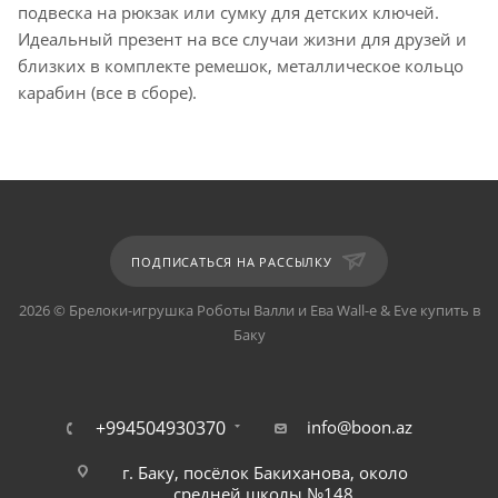
подвеска на рюкзак или сумку для детских ключей.
Идеальный презент на все случаи жизни для друзей и
близких в комплекте ремешок, металлическое кольцо
карабин (все в сборе).
ПОДПИСАТЬСЯ НА РАССЫЛКУ
2026 © Брелоки-игрушка Роботы Валли и Ева Wall-e & Eve купить в
Баку
+994504930370
info@boon.az
г. Баку, посёлок Бакиханова, около
средней школы №148