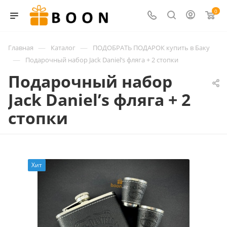
0
—
—
Главная
Каталог
ПОДОБРАТЬ ПОДАРОК купить в Баку
—
Подарочный набор Jack Daniel’s фляга + 2 стопки
Подарочный набор
Jack Daniel’s фляга + 2
стопки
Хит