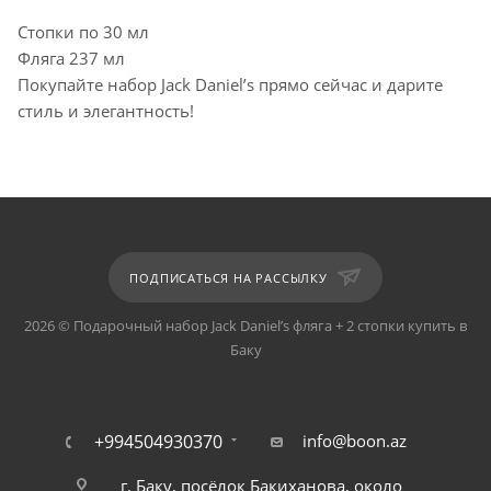
Стопки по 30 мл
Фляга 237 мл
Покупайте набор Jack Daniel’s прямо сейчас и дарите
стиль и элегантность!
ПОДПИСАТЬСЯ НА РАССЫЛКУ
2026 © Подарочный набор Jack Daniel’s фляга + 2 стопки купить в
Баку
+994504930370
info@boon.az
г. Баку, посёлок Бакиханова, около