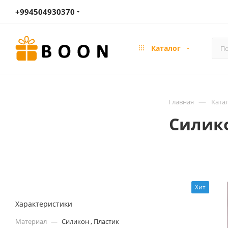
+994504930370
Каталог
—
Главная
Ката
Силико
Хит
Характеристики
Материал
—
Силикон , Пластик