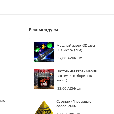
Рекомендуем
Мощный лазер «SDLaser
303 Green» (7км)
32,00
AZN
/шт
Настольная игра «Мафия.
Вся семья в сборе» (10
масок)
32,00
AZN
/шт
ным.
Сувенир «Пирамида с
фараонами»
9,60
AZN
/шт