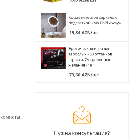
Косметическое зеркало с
подсветкой «My Fold Away»
19,84
AZN
/шт
Эротическая игра для
взрослых «50 оттенков
страсти. Откровенные
желания» 18+
73,60
AZN
/шт
а комнаты
Нужна консультация?