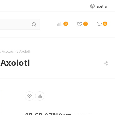
ВОЙТИ
0
0
0
Аксолотль Axolotl
Axolotl