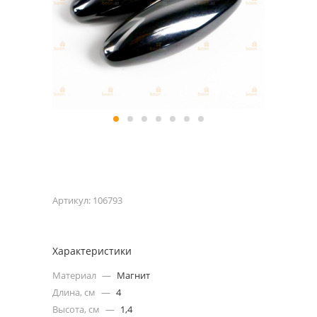
Артикул:
106793
Характеристики
Материал
—
Магнит
Длина, см
—
4
Высота, см
—
1,4