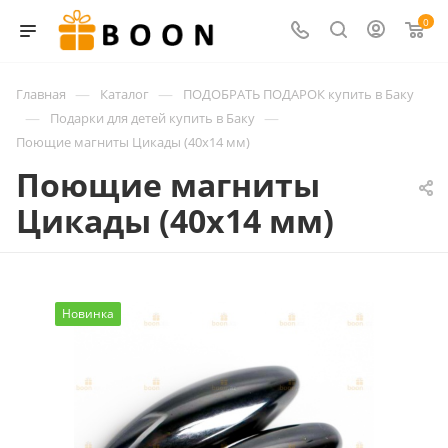
0
—
—
Главная
Каталог
ПОДОБРАТЬ ПОДАРОК купить в Баку
—
—
Подарки для детей купить в Баку
Поющие магниты Цикады (40х14 мм)
Поющие магниты
Цикады (40х14 мм)
Новинка