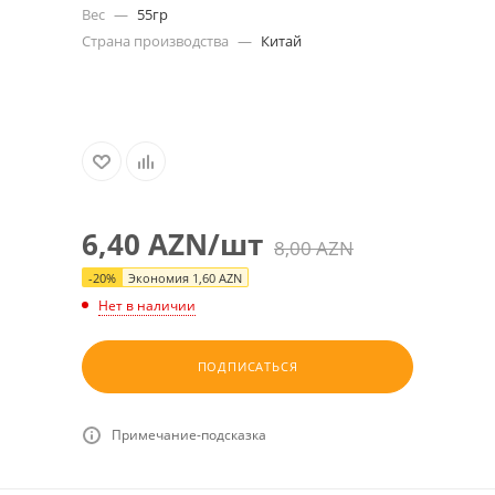
Вес
—
55гр
Страна производства
—
Китай
6,40
AZN
/шт
8,00
AZN
-
20
%
Экономия
1,60
AZN
Нет в наличии
ПОДПИСАТЬСЯ
Примечание-подсказка