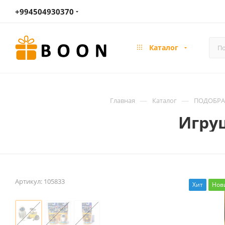
+994504930370
Каталог
—
—
Главная
Каталог
ПОДОБРАТ
Игру
Артикул:
105833
Хит
Нов