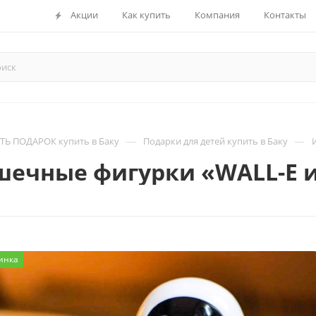
Акции
Как купить
Компания
Контакты
—
—
Ь ПОДАРОК купить в Баку
Подарки для детей купить в Баку
шечные фигурки «WALL-E и
инка