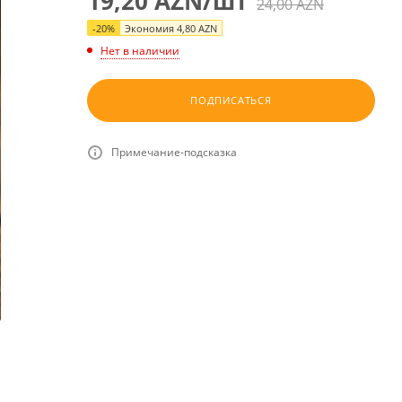
19,20
AZN
/шт
24,00
AZN
-
20
%
Экономия
4,80
AZN
Нет в наличии
ПОДПИСАТЬСЯ
Примечание-подсказка