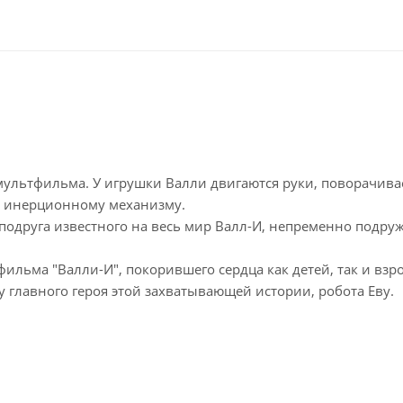
 мультфильма. У игрушки Валли двигаются руки, поворачива
ря инерционному механизму.
одруга известного на весь мир Валл-И, непременно подруж
льма "Валли-И", покорившего сердца как детей, так и взро
 главного героя этой захватывающей истории, робота Еву.