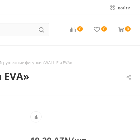
ВОЙТИ
0
0
0
Игрушечные фигурки «WALL-E и EVA»
 EVA»