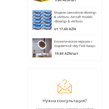
Модели самолётов «Boeing»
& «Airbus». Aircraft models
«Boeing» & «Airbus»
от
17,60 AZN
Косметическое зеркало с
подсветкой «My Fold Away»
19,84
AZN
/шт
Нужна консультация?
Наши специалисты ответят на любой