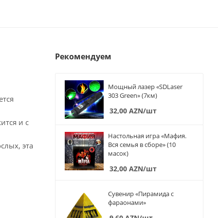
Рекомендуем
Мощный лазер «SDLaser
303 Green» (7км)
ется
32,00
AZN
/шт
ится и с
Настольная игра «Мафия.
Вся семья в сборе» (10
слых, эта
масок)
32,00
AZN
/шт
Сувенир «Пирамида с
фараонами»
9,60
AZN
/шт