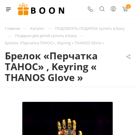
0
—
—
Главная
Каталог
ПОДОБРАТЬ ПОДАРОК купить в Баку
—
—
Подарки для детей купить в Баку
Брелок «Перчатка ТАНОС» , Keyring « THANOS Glove »
Брелок «Перчатка
ТАНОС» , Keyring «
THANOS Glove »