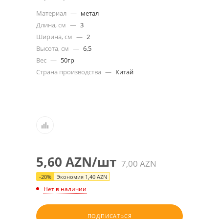
Материал
—
метал
Длина, см
—
3
Ширина, см
—
2
Высота, см
—
6,5
Вес
—
50гр
Страна производства
—
Китай
5,60
AZN
/шт
7,00
AZN
-
20
%
Экономия
1,40
AZN
Нет в наличии
ПОДПИСАТЬСЯ