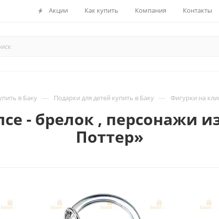
Акции
Как купить
Компания
Контакты
—
—
пить в Баку
Подарки для детей купить в Баку
Фигурки на кли
се - брелок , персонажи 
Поттер»