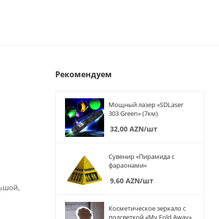
Рекомендуем
Мощный лазер «SDLaser
303 Green» (7км)
32,00
AZN
/шт
Сувенир «Пирамида с
фараонами»
9,60
AZN
/шт
льшой,
Косметическое зеркало с
подсветкой «My Fold Away»