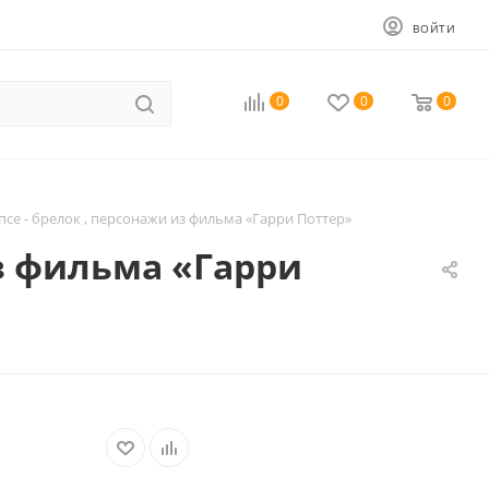
ВОЙТИ
0
0
0
псе - брелок , персонажи из фильма «Гарри Поттер»
из фильма «Гарри