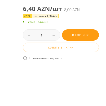
6,40
AZN
/шт
8,00
AZN
-
20
%
Экономия
1,60
AZN
Есть в наличии
В КОРЗИНУ
КУПИТЬ В 1 КЛИК
Примечание-подсказка