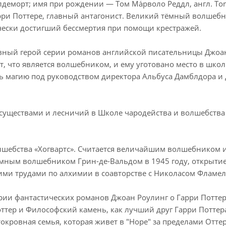
олдеморт; имя при рождении — Том Ма́рволо Реддл, англ. To
ри Поттере, главный антагонист. Великий тёмный волшебн
ески достигший бессмертия при помощи крестражей.
авный герой серии романов английской писательницы Джоа
, что является волшебником, и ему уготовано место в школ
ть магию под руководством директора Альбуса Дамблдора и 
и существами и лесничий в Школе чародейства и волшебства
лшебства «Хогвартс». Считается величайшим волшебником 
ёмным волшебником Грин-де-Вальдом в 1945 году, открыти
ими трудами по алхимии в соавторстве с Николасом Фламел
ии фантастических романов Джоан Роулинг о Гарри Поттере
оттер и Философский камень, как лучший друг Гарри Поттер
кровная семья, которая живет в "Норе" за пределами Оттер