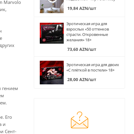
m Marvolo
19,84
AZN
/шт
ик,
Эротическая игра для
взрослых «50 оттенков
н
страсти. Откровенные
е
желания» 18+
других
73,60
AZN
/шт
Эротическая игра для двоих
«С плёткой в постели» 18+
28,00
AZN
/шт
и гением
ем
ем.
. Его
а и
и Сент-