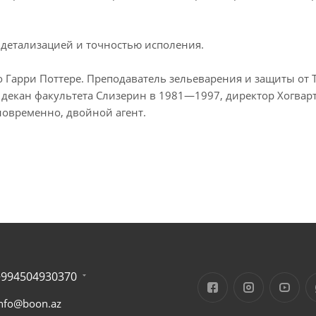
 детализацией и точностью исполения.
г о Гарри Поттере. Преподаватель зельеварения и защиты от
, декан факультета Слизерин в 1981—1997, директор Хогварт
овременно, двойной агент.
+994504930370
nfo@boon.az