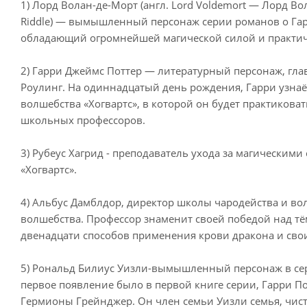
1) Лорд Волан-де-Морт (англ. Lord Voldemort — Лорд В
Riddle) — вымышленный персонаж серии романов о Гар
обладающий огромнейшей магической силой и практич
2) Гарри Джеймс Поттер — литературный персонаж, гл
Роулинг. На одиннадцатый день рождения, Гарри узнаёт
волшебства «Хогвартс», в которой он будет практикова
школьных профессоров.
3) Рубеус Хагрид - преподаватель ухода за магическим
«Хогвартс».
4) Альбус Дамблдор, директор школы чародейства и во
волшебства. Профессор знаменит своей победой над т
двенадцати способов применения крови дракона и сво
5) Рональд Билиус Уизли-вымышленный персонаж в сер
первое появление было в первой книге серии, Гарри П
Гермионы Грейнджер. Он член семьи Уизли семья, чисто