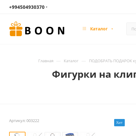
+994504930370
Каталог
—
—
Главная
Каталог
ПОДОБРАТЬ ПОДАРОК ку
Фигурки на клип
Артикул:
003222
Хит