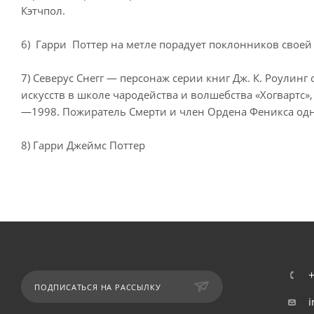
Кэтчпол.
6) Гарри Поттер на метле порадует поклонников своей
7) Северус Снегг — персонаж серии книг Дж. К. Роулин
искусств в школе чародейства и волшебства «Хогвартс»
—1998. Пожиратель Смерти и член Ордена Феникса одн
8) Гарри Джеймс Поттер
ПОДПИСАТЬСЯ НА РАССЫЛКУ
i