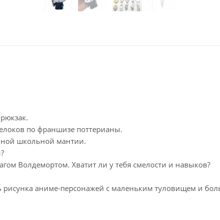
 рюкзак.
релоков по франшизе поттерианы.
чной школьной мантии.
?
агом Волдемортом. Хватит ли у тебя смелости и навыков?
иль рисунка аниме-персонажей с маленьким туловищем и бо