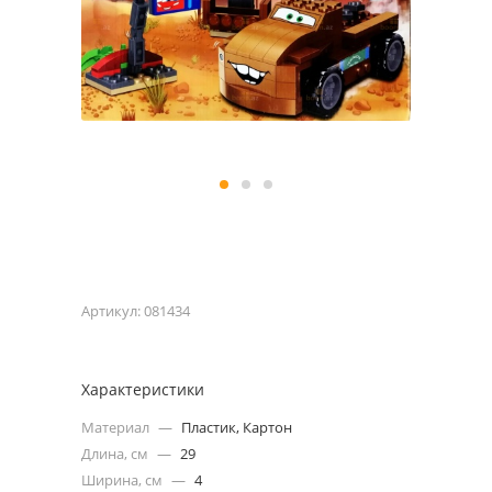
Артикул:
081434
Характеристики
Материал
—
Пластик, Картон
Длина, см
—
29
Ширина, см
—
4