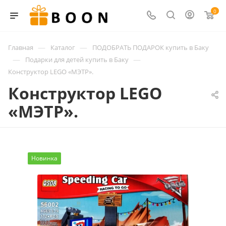
0
—
—
Главная
Каталог
ПОДОБРАТЬ ПОДАРОК купить в Баку
—
—
Подарки для детей купить в Баку
Конструктор LEGO «МЭТР».
Конструктор LEGO
«МЭТР».
Новинка