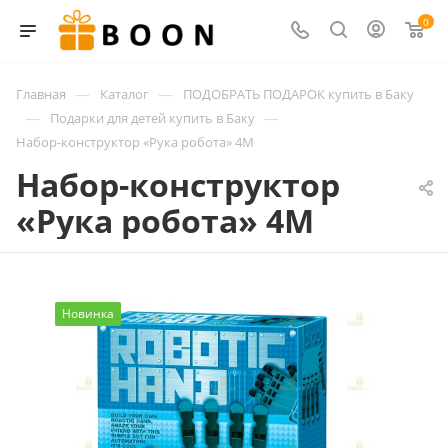
0
—
—
Главная
Каталог
ПОДОБРАТЬ ПОДАРОК купить в Баку
—
—
Подарки для детей купить в Баку
Набор-конструктор «Рука робота» 4М
Набор-конструктор
«Рука робота» 4М
Новинка