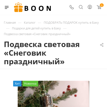
0
—
—
Главная
Каталог
ПОДОБРАТЬ ПОДАРОК купить в Баку
—
—
Подарки для детей купить в Баку
Подвеска световая «Снеговик праздничный»
Подвеска световая
«Снеговик
праздничный»
Хит
Новинка