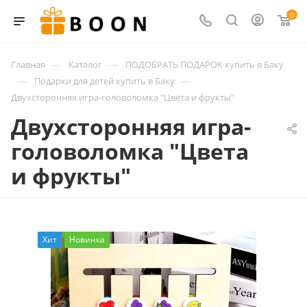
0
—
—
Главная
Каталог
ПОДОБРАТЬ ПОДАРОК купить в Баку
—
—
Подарки для детей купить в Баку
Двухсторонняя игра-головоломка "Цвета и фрукты"
Двухсторонняя игра-
головоломка "Цвета
и фрукты"
Хит
Новинка