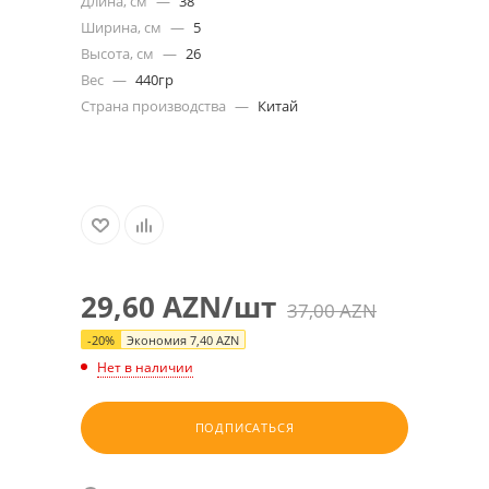
Длина, см
—
38
Ширина, см
—
5
Высота, см
—
26
Вес
—
440гр
Страна производства
—
Китай
29,60
AZN
/шт
37,00
AZN
-
20
%
Экономия
7,40
AZN
Нет в наличии
ПОДПИСАТЬСЯ