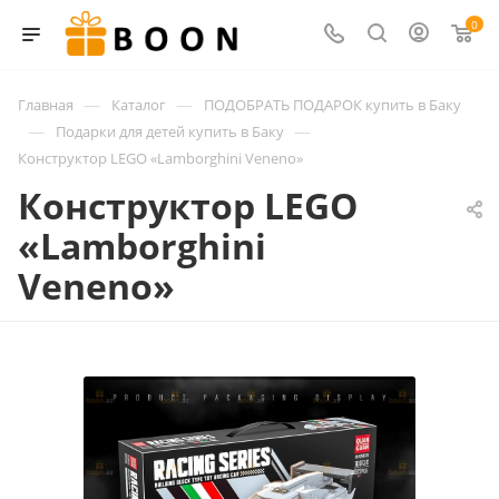
0
—
—
Главная
Каталог
ПОДОБРАТЬ ПОДАРОК купить в Баку
—
—
Подарки для детей купить в Баку
Конструктор LEGO «Lamborghini Veneno»
Конструктор LEGO
«Lamborghini
Veneno»