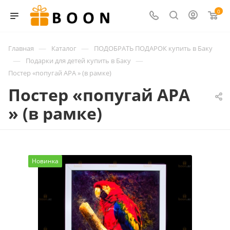
0
—
—
Главная
Каталог
ПОДОБРАТЬ ПОДАРОК купить в Баку
—
—
Подарки для детей купить в Баку
Постер «попугай АРА » (в рамке)
Постер «попугай АРА
» (в рамке)
Новинка