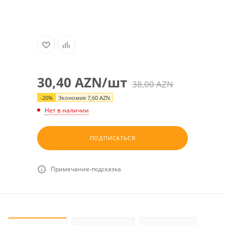
30,40
AZN
/шт
38,00
AZN
-
20
%
Экономия
7,60
AZN
Нет в наличии
ПОДПИСАТЬСЯ
Примечание-подсказка