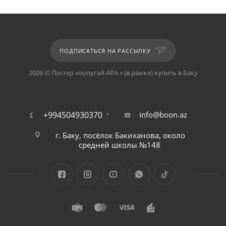
ПОДПИСАТЬСЯ НА РАССЫЛКУ
2026 © Постер «попугай АРА » (в рамке) купить в Баку
+994504930370
info@boon.az
г. Баку, посёлок Бакиханова, около
средней школы №148