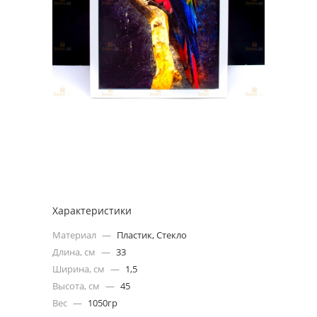
Характеристики
Материал
—
Пластик, Стекло
Длина, см
—
33
Ширина, см
—
1,5
Высота, см
—
45
Вес
—
1050гр