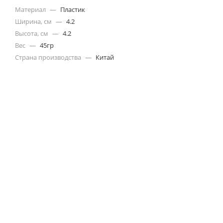
Материал
—
Пластик
Ширина, см
—
4.2
Высота, см
—
4.2
Вес
—
45гр
Страна производства
—
Китай