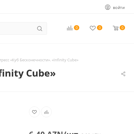
ВОЙТИ
0
0
0
ресс «Куб Бесконечности». «Infinity Cube»
inity Cube»