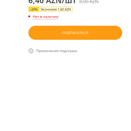
6,40
AZN
/шт
8,00
AZN
-
20
%
Экономия
1,60
AZN
Нет в наличии
ПОДПИСАТЬСЯ
Примечание-подсказка