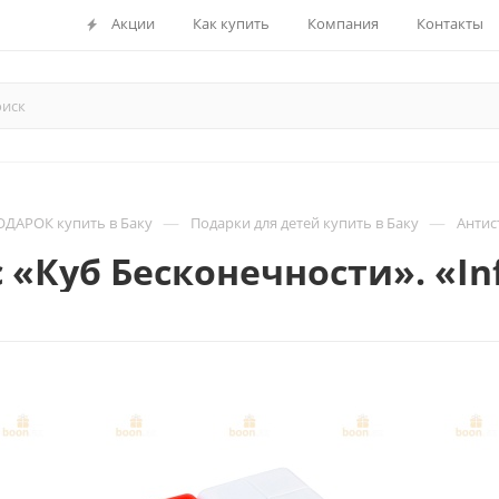
Акции
Как купить
Компания
Контакты
—
—
ДАРОК купить в Баку
Подарки для детей купить в Баку
Антист
 «Куб Бесконечности». «Inf