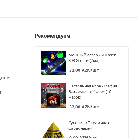
Рекомендуем
Мощный лазер «SDLaser
303 Green» (7км)
32,00
AZN
/шт
одной
Настольная игра «Мафия.
Вся семья в сборе» (10
.
масок)
32,00
AZN
/шт
Сувенир «Пирамида с
фараонами»
9,60
AZN
/шт