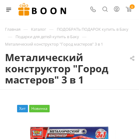
0
—
—
Главная
Каталог
ПОДОБРАТЬ ПОДАРОК купить в Баку
—
—
Подарки для детей купить в Баку
Металический конструктор "Город мастеров" 3 в 1
Металический
конструктор "Город
мастеров" 3 в 1
Хит
Новинка