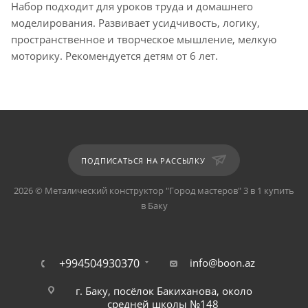
Набор подходит для уроков труда и домашнего
моделирования. Развивает усидчивость, логику,
пространственное и творческое мышление, мелкую
моторику. Рекомендуется детям от 6 лет.
ПОДПИСАТЬСЯ НА РАССЫЛКУ
2026 © Металический конструктор "Город мастеров" 3 в 1 купить
в Баку
+994504930370
info@boon.az
г. Баку, посёлок Бакиханова, около
средней школы №148