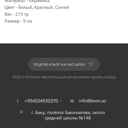
Материал - Керамика
Цвет - Белый, Красный, Синий
Вес - 215 гр
Размер - 9 см
ПОДПИСАТЬСЯ НА РАССЫЛКУ
2026 © Копилка «Футбольный мячик мини» купить в Баку
+994504930370
info@boon.az
г. Баку, посёлок Бакиханова, около
средней школы №148