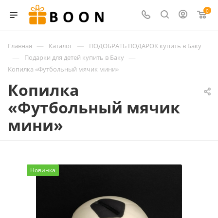
0
—
—
Главная
Каталог
ПОДОБРАТЬ ПОДАРОК купить в Баку
—
—
Подарки для детей купить в Баку
Копилка «Футбольный мячик мини»
Копилка
«Футбольный мячик
мини»
Новинка