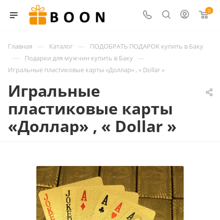
0
—
—
Главная
Каталог
ПОДОБРАТЬ ПОДАРОК купить в Баку
—
—
Подарки для мужчин купить в Баку
Игральные пластиковые карты «Доллар» , « Dollar »
Игральные
пластиковые карты
«Доллар» , « Dollar »