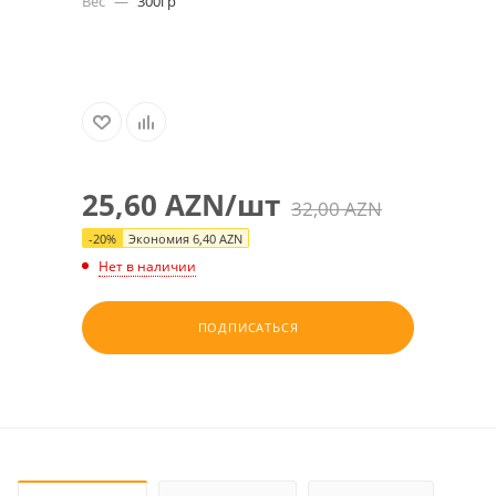
Вес
—
300гр
25,60
AZN
/шт
32,00
AZN
-
20
%
Экономия
6,40
AZN
Нет в наличии
ПОДПИСАТЬСЯ