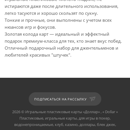
истираются даже после длительного использования,
легко тасуются и хорошо скользят по сукну.
Тонкие и прочные, они выполнены с учетом всех
нюансов игр и фокусов.
Золотая колода карт — идеальный и эффектный
подарок премиум-класса для тех, кто знает вкус побед.
Отличный подарочный набор для джентельменов и
любителей красивых "штучек".
ПОДПИСАТЬСЯ НА РАССЫЛКУ
2026 © Игральные пластиковые карты «Доллар» , « Dollar »
Пластиковые, игральные карты, для игры в покер,
водонепроницаемые, клуб, казино, доллары, блек джек,