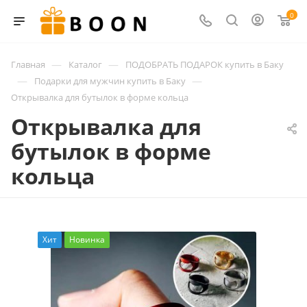
0
—
—
Главная
Каталог
ПОДОБРАТЬ ПОДАРОК купить в Баку
—
—
Подарки для мужчин купить в Баку
Открывалка для бутылок в форме кольца
Открывалка для
бутылок в форме
кольца
Хит
Новинка