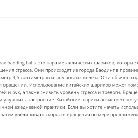
ак баoding balls, это пара металлических шариков, которые
ения стресса. Они происходят из города Баодинг в провин
иаметр 4,5 сантиметров и сделаны из железа. Они обычно со
ри вращении. Использование китайских шариков может пом
 и рук, а также снизить уровень стресса и тревоги. Вращ
 улучшить настроение. Китайские шарики антистресс могу
бычной ежедневной практики. Если вы хотите начать использ
 затем увеличивать скорость вращения по мере продвижен