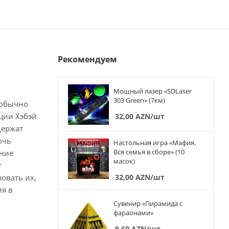
Рекомендуем
Мощный лазер «SDLaser
303 Green» (7км)
 обычно
ции Хэбэй
32,00
AZN
/шт
держат
очь
Настольная игра «Мафия.
Вся семья в сборе» (10
ение
масок)
т
овать их,
32,00
AZN
/шт
ия в
Сувенир «Пирамида с
фараонами»
9,60
AZN
/шт