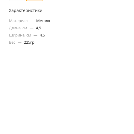
Характеристики
Материал
—
Металл
Длина, см
—
4,5
Ширина, см
—
4,5
Вес
—
225гр