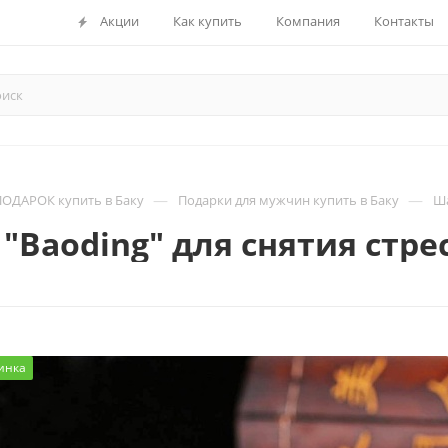
Акции
Как купить
Компания
Контакты
—
—
ОДАРОК купить в Баку
Подарки для мужчин купить в Баку
Ша
Baoding" для снятия стрес
инка