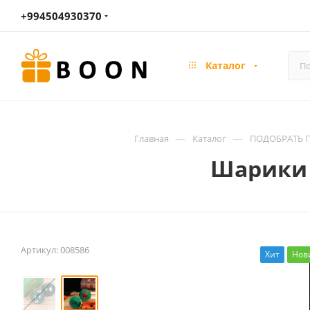
+994504930370
Каталог
—
—
Главная
Каталог
ПОДОБРАТЬ П
Шарики "
Артикул:
008586
Хит
Нов