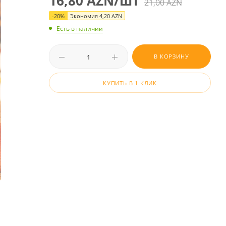
16,80
AZN
/шт
21,00
AZN
-
20
%
Экономия
4,20
AZN
Есть в наличии
В КОРЗИНУ
КУПИТЬ В 1 КЛИК