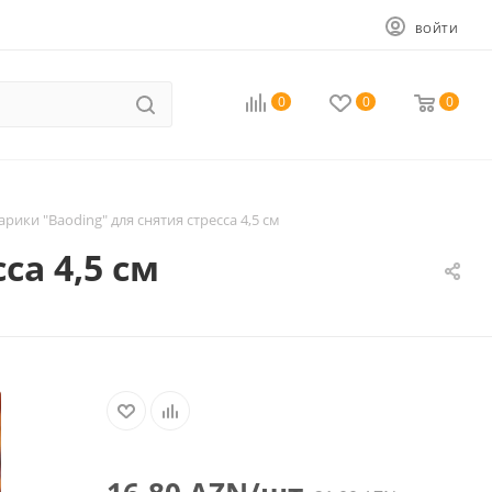
ВОЙТИ
0
0
0
рики "Baoding" для снятия стресса 4,5 см
са 4,5 см