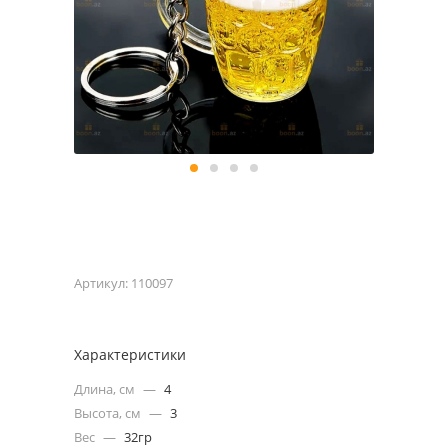
Артикул:
110097
Характеристики
Длина, см
—
4
Высота, см
—
3
Вес
—
32гр