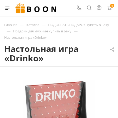
0
—
—
Главная
Каталог
ПОДОБРАТЬ ПОДАРОК купить в Баку
—
—
Подарки для мужчин купить в Баку
Настольная игра «Drinko»
Настольная игра
«Drinko»