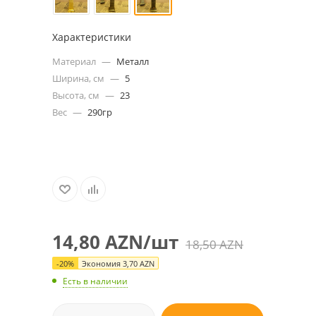
Характеристики
Материал
—
Металл
Ширина, см
—
5
Высота, см
—
23
Вес
—
290гр
14,80
AZN
/шт
18,50
AZN
-
20
%
Экономия
3,70
AZN
Есть в наличии