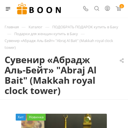
0
—
—
Главная
Каталог
ПОДОБРАТЬ ПОДАРОК купить в Баку
—
—
Подарки для женщин купить в Баку
Сувенир «Абрадж Аль-Бейт» "Abraj Al Bait" (Makkah royal clock
tower)
Сувенир «Абрадж
Аль-Бейт» "Abraj Al
Bait" (Makkah royal
clock tower)
Хит
Новинка