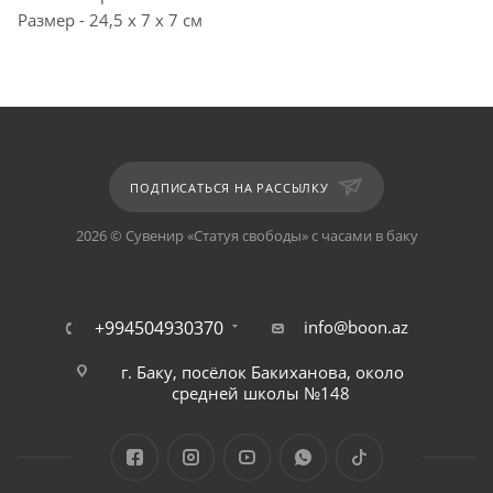
Размер - 24,5 х 7 х 7 см
ПОДПИСАТЬСЯ НА РАССЫЛКУ
2026 © Сувенир «Статуя свободы» с часами в баку
+994504930370
info@boon.az
г. Баку, посёлок Бакиханова, около
средней школы №148