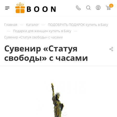
0
—
—
Главная
Каталог
ПОДОБРАТЬ ПОДАРОК купить в Баку
—
—
Подарки для женщин купить в Баку
Сувенир «Статуя свободы» с часами
Сувенир «Статуя
свободы» с часами