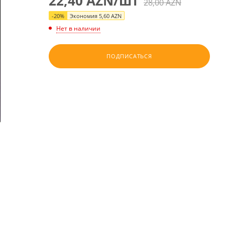
22,40
AZN
/шт
28,00
AZN
-
20
%
Экономия
5,60
AZN
Нет в наличии
ПОДПИСАТЬСЯ