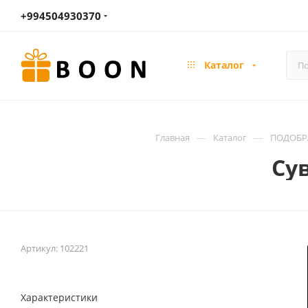
+994504930370
Каталог
—
—
Главная
Каталог
ПОДОБРА
Су
Артикул:
102221
Характеристики