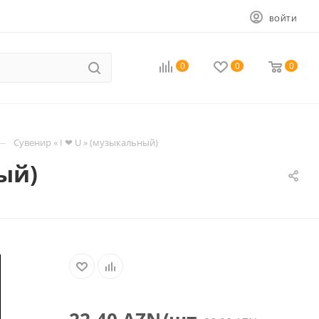
ВОЙТИ
0
0
0
—
Сувенир « I ❤ U » (музыкальный)
ый)