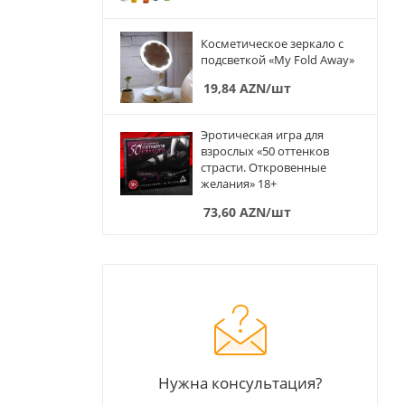
Косметическое зеркало с
подсветкой «My Fold Away»
19,84
AZN
/шт
Эротическая игра для
взрослых «50 оттенков
страсти. Откровенные
желания» 18+
73,60
AZN
/шт
Нужна консультация?