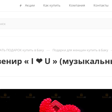
Акции
Как купить
Компания
Контакты
—
ТЬ ПОДАРОК купить в Баку
Подарки для женщин купить в Баку
венир « I ❤ U » (музыкальн