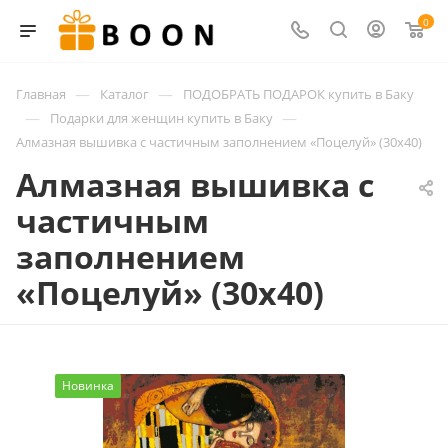
0
—
—
Главная
Каталог
ПОДОБРАТЬ ПОДАРОК купить в Баку
—
—
Подарки для женщин купить в Баку
Алмазная вышивка с частичным заполнением «Поцелуй» (30х40)
Алмазная вышивка с
частичным
заполнением
«Поцелуй» (30х40)
Новинка