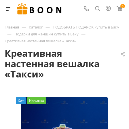
0
—
—
Главная
Каталог
ПОДОБРАТЬ ПОДАРОК купить в Баку
—
—
Подарки для женщин купить в Баку
Креативная настенная вешалка «Такси»
Креативная
настенная вешалка
«Такси»
Хит
Новинка