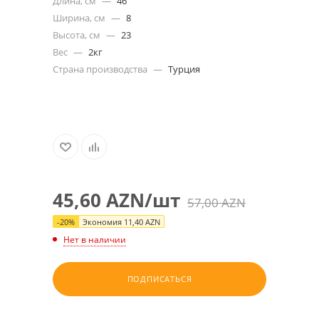
Длина, см
—
46
Ширина, см
—
8
Высота, см
—
23
Вес
—
2кг
Страна производства
—
Турция
45,60
AZN
/шт
57,00
AZN
-
20
%
Экономия
11,40
AZN
Нет в наличии
ПОДПИСАТЬСЯ