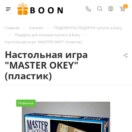
0
—
—
Главная
Каталог
ПОДОБРАТЬ ПОДАРОК купить в Баку
—
—
Подарки для женщин купить в Баку
Настольная игра "MASTER OKEY" (пластик)
Настольная игра
"MASTER OKEY"
(пластик)
Новинка