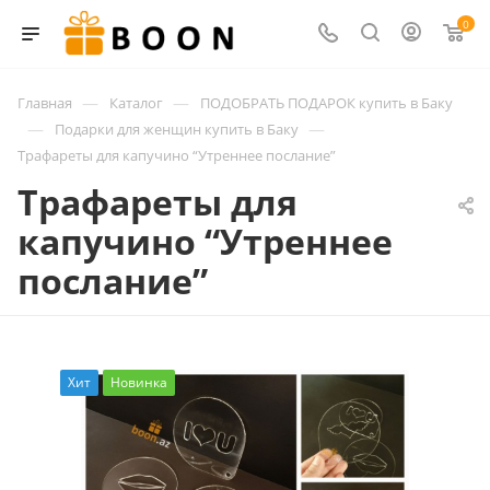
0
—
—
Главная
Каталог
ПОДОБРАТЬ ПОДАРОК купить в Баку
—
—
Подарки для женщин купить в Баку
Трафареты для капучино “Утреннее послание”
Трафареты для
капучино “Утреннее
послание”
Хит
Новинка