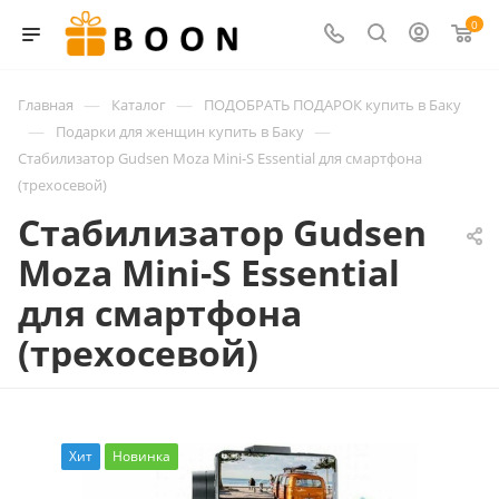
0
—
—
Главная
Каталог
ПОДОБРАТЬ ПОДАРОК купить в Баку
—
—
Подарки для женщин купить в Баку
Стабилизатор Gudsen Moza Mini-S Essential для смартфона
(трехосевой)
Стабилизатор Gudsen
Moza Mini-S Essential
для смартфона
(трехосевой)
Хит
Новинка