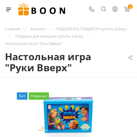
0
—
—
Главная
Каталог
ПОДОБРАТЬ ПОДАРОК купить в Баку
—
—
Подарки для женщин купить в Баку
Настольная игра "Руки Вверх"
Настольная игра
"Руки Вверх"
Хит
Новинка