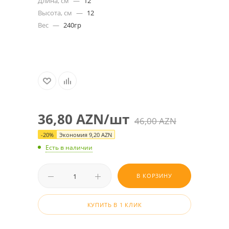
Длина, см
—
12
Высота, см
—
12
Вес
—
240гр
36,80
AZN
/шт
46,00
AZN
-
20
%
Экономия
9,20
AZN
Есть в наличии
В КОРЗИНУ
КУПИТЬ В 1 КЛИК