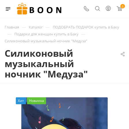
0
—
—
Главная
Каталог
ПОДОБРАТЬ ПОДАРОК купить в Баку
—
—
Подарки для женщин купить в Баку
Силиконовый музыкальный ночник "Медуза"
Силиконовый
музыкальный
ночник "Медуза"
Хит
Новинка