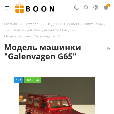
0
—
—
Главная
Каталог
ПОДОБРАТЬ ПОДАРОК купить в Баку
—
—
Подарки для женщин купить в Баку
Модель машинки "Galenvagen G65"
Модель машинки
"Galenvagen G65"
Хит
Новинка