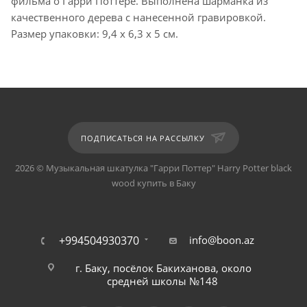
фильма о Гарри Поттере. Выполнена шарманка из
качественного дерева с нанесенной гравировкой.
Размер упаковки: 9,4 x 6,3 x 5 см.
ПОДПИСАТЬСЯ НА РАССЫЛКУ
2026 © Музыкальная шкатулка "Гарри Поттер" Harry Potter black
wood купить в Баку
+994504930370
info@boon.az
г. Баку, посёлок Бакиханова, около
средней школы №148