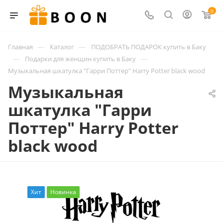
0
—
—
Главная
Каталог
ПОДОБРАТЬ ПОДАРОК купить в Баку
—
—
Подарки для женщин купить в Баку
Музыкальная шкатулка "Гарри Поттер" Harry Potter black wood
Музыкальная
шкатулка "Гарри
Поттер" Harry Potter
black wood
Хит
Новинка