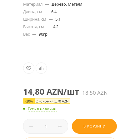
Материал
—
Дерево, Металл
Длина, см
—
6.4
Ширина, см
—
5.1
Высота, см
—
4.2
Вес
—
90гр
14,80
AZN
/шт
18,50
AZN
-
20
%
Экономия
3,70
AZN
Есть в наличии
В КОРЗИНУ