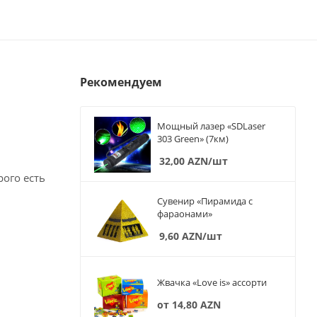
Рекомендуем
Мощный лазер «SDLaser
303 Green» (7км)
32,00
AZN
/шт
рого есть
Сувенир «Пирамида с
фараонами»
9,60
AZN
/шт
Жвачка «Love is» ассорти
от
14,80 AZN