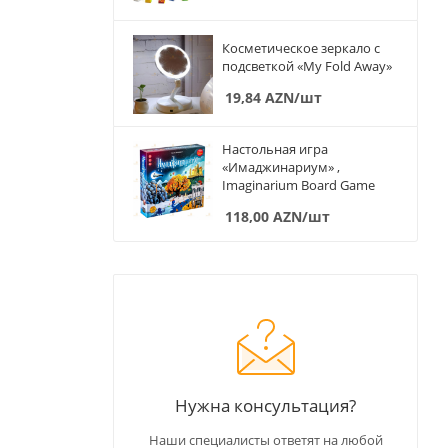
Косметическое зеркало с
подсветкой «My Fold Away»
19,84
AZN
/шт
Настольная игра
«Имаджинариум» ,
Imaginarium Board Game
118,00
AZN
/шт
Нужна консультация?
Наши специалисты ответят на любой