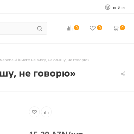
ВОЙТИ
0
0
0
черепа «Ничего не вижу, не слышу, не говорю»
шу, не говорю»