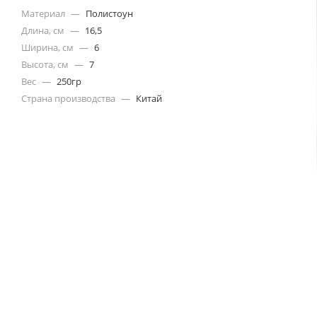
Материал
—
Полистоун
Длина, см
—
16,5
Ширина, см
—
6
Высота, см
—
7
Вес
—
250гр
Страна производства
—
Китай