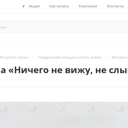
Акции
Как купить
Компания
Контакты
—
—
 купить в Баку
Подарки для женщин купить в Баку
Фигурки 
а «Ничего не вижу, не слы