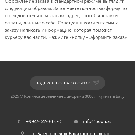
Оформление заказа в стандартном режиме выглядит
следующим образом. Заполняете полностью форму по
последовательным этапам: адрес, способ доставки,
оплаты, данные о себе. Советуем в комментарии к
заказу написать информацию, которая поможет
курьеру вас найти. Нажмите кнопку «Оформить заказ».
ПОДПИСАТЬСЯ НА РАССЫЛКУ
2026 © Копилка деревянная с цифрами 3000 ₼ купить в Баку
+994504930370
info@boon.az
г. Баку, посёлок Бакиханова, около