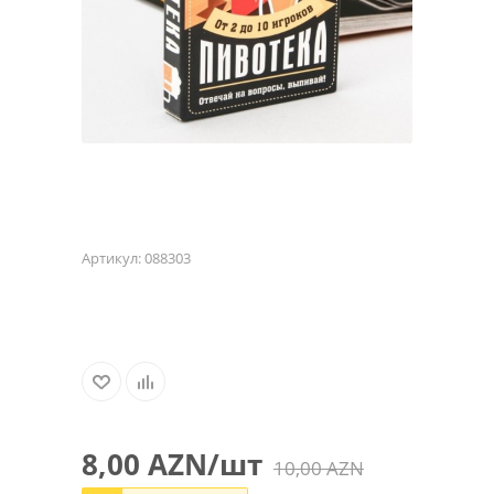
Артикул:
088303
8,00
AZN
/шт
10,00
AZN