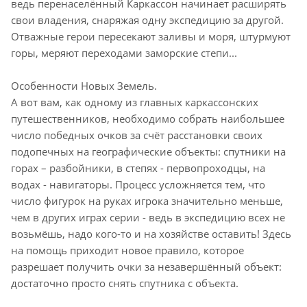
ведь перенаселённый Каркассон начинает расширять
свои владения, снаряжая одну экспедицию за другой.
Отважные герои пересекают заливы и моря, штурмуют
горы, меряют переходами заморские степи...
Особенности Новых Земель.
А вот вам, как одному из главных каркассонских
путешественников, необходимо собрать наибольшее
число победных очков за счёт расстановки своих
подопечных на географические объекты: спутники на
горах – разбойники, в степях - первопроходцы, на
водах - навигаторы. Процесс усложняется тем, что
число фигурок на руках игрока значительно меньше,
чем в других играх серии - ведь в экспедицию всех не
возьмёшь, надо кого-то и на хозяйстве оставить! Здесь
на помощь приходит новое правило, которое
разрешает получить очки за незавершённый объект:
достаточно просто снять спутника с объекта.