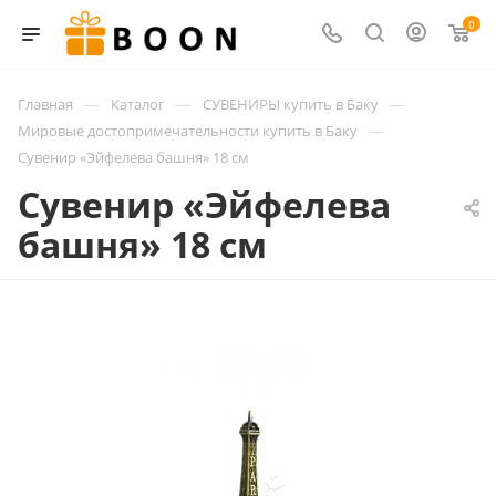
0
—
—
—
Главная
Каталог
СУВЕНИРЫ купить в Баку
—
Мировые достопримечательности купить в Баку
Сувенир «Эйфелева башня» 18 см
Сувенир «Эйфелева
башня» 18 см