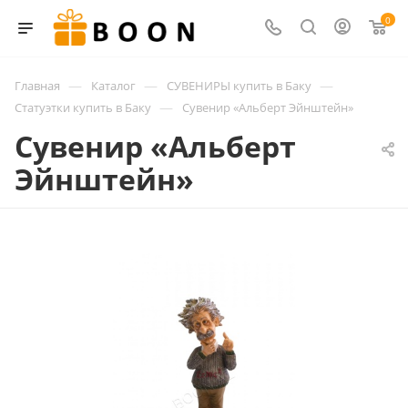
0
—
—
—
Главная
Каталог
СУВЕНИРЫ купить в Баку
—
Статуэтки купить в Баку
Сувенир «Альберт Эйнштейн»
Сувенир «Альберт
Эйнштейн»